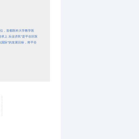
单位，首都医科大学教学医
求上 乐业济民”是平谷区医
轨国际”的发展目标，将平谷