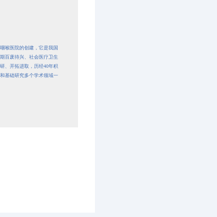
鼻咽喉医院的创建，它是我国
期百废待兴、社会医疗卫生
研、开拓进取，历经40年积
和基础研究多个学术领域一