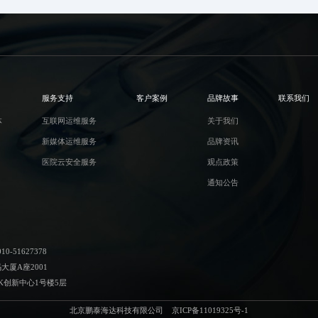
服务支持
客户案例
品牌故事
联系我们
体
互联网运维服务
关于我们
新媒体运维服务
品牌资讯
医院云安全服务
观点政策
通知公告
-51627378
厦A座2001
K创新中心1号楼5层
北京鹏泰海达科技有限公司
京ICP备11019325号-1