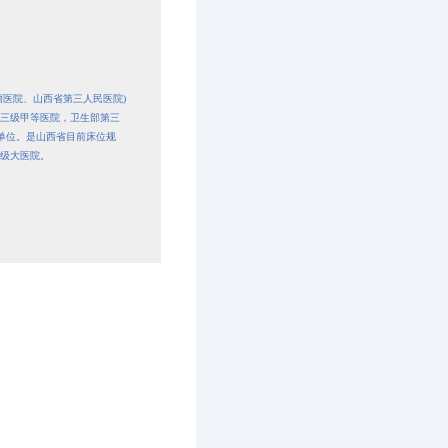
瘤医院、山西省第三人民医院)
批三级甲等医院，卫生部第三
查单位。是山西省目前床位规
级大医院。